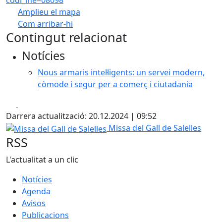
codi_ine=08098
Amplieu el mapa
Com arribar-hi
Leaflet
| ©
OpenStreetMap
contributors
Contingut relacionat
+
Notícies
−
Nous armaris intel·ligents: un servei modern,
còmode i segur per a comerç i ciutadania
Facebook
X
Darrera actualització: 20.12.2024 | 09:52
Missa del Gall de Salelles
Missa del Gall de Salelles
RSS
L'actualitat a un clic
Notícies
Agenda
Avisos
Publicacions