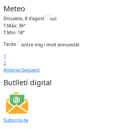
Meteo
Dissabte, 8 d’agost
D
T.Màx: 36°
T
T.Min: 18°
T
Tarda
1
2
Anterior
Següent
Butlletí digital
Subscriu-te