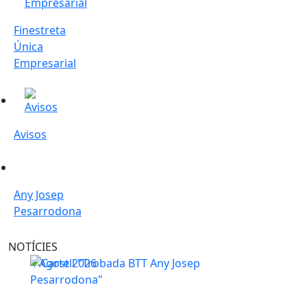
Finestreta
Única
Empresarial
Avisos
Avisos
Any Josep Pesarrodona
Any Josep
Pesarrodona
NOTÍCIES
Sant Salvador de Guardiola organitza una trobada BT
4
Agost
2026