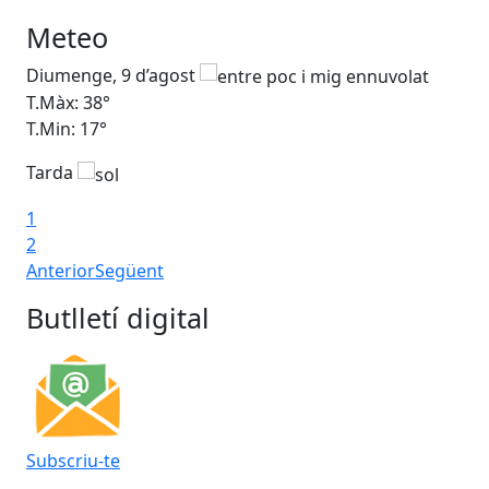
Meteo
Diumenge, 9 d’agost
Dil
T.Màx: 38°
T.M
T.Min: 17°
T.M
Tarda
Ta
1
2
Anterior
Següent
Butlletí digital
Subscriu-te