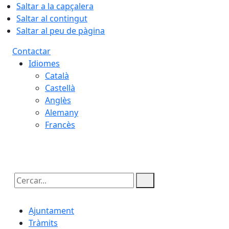
Saltar a la capçalera
Saltar al contingut
Saltar al peu de pàgina
Contactar
Idiomes
Català
Castellà
Anglès
Alemany
Francès
09.08.2026 | 09:02
Cercar:
Ajuntament
Tràmits