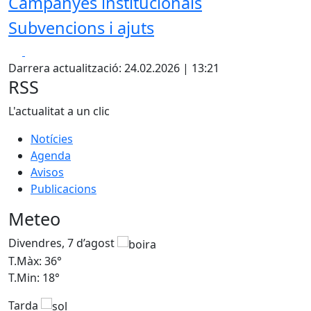
Campanyes institucionals
Subvencions i ajuts
Facebook
X
Darrera actualització: 24.02.2026 | 13:21
RSS
L'actualitat a un clic
Notícies
Agenda
Avisos
Publicacions
Meteo
Divendres, 7 d’agost
D
T.Màx: 36°
T
T.Min: 18°
T
Tarda
T