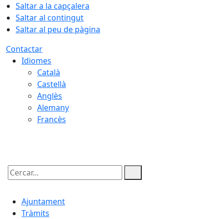
Saltar a la capçalera
Saltar al contingut
Saltar al peu de pàgina
Contactar
Idiomes
Català
Castellà
Anglès
Alemany
Francès
06.08.2026 | 14:03
Cercar:
Ajuntament
Tràmits