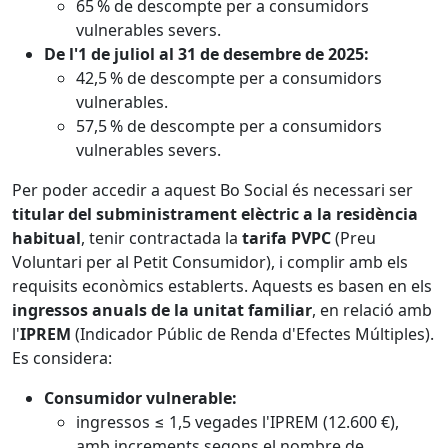
65 % de descompte per a consumidors
vulnerables severs.
De l'1 de juliol al 31 de desembre de 2025:
42,5 % de descompte per a consumidors
vulnerables.
57,5 % de descompte per a consumidors
vulnerables severs.
Per poder accedir a aquest Bo Social és necessari ser
titular del subministrament elèctric a la residència
habitual
, tenir contractada la
tarifa PVPC
(Preu
Voluntari per al Petit Consumidor), i complir amb els
requisits econòmics establerts. Aquests es basen en els
ingressos anuals de la unitat familiar
, en relació amb
l'
IPREM
(Indicador Públic de Renda d'Efectes Múltiples).
Es considera:
Consumidor vulnerable:
ingressos ≤ 1,5 vegades l'IPREM (12.600 €),
amb increments segons el nombre de