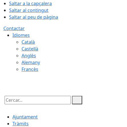
Saltar a la capçalera
Saltar al contingut
Saltar al peu de pàgina
Contactar
Idiomes
Català
Castellà
Anglès
Alemany
Francès
07.08.2026 | 12:16
Cercar:
Ajuntament
Tràmits