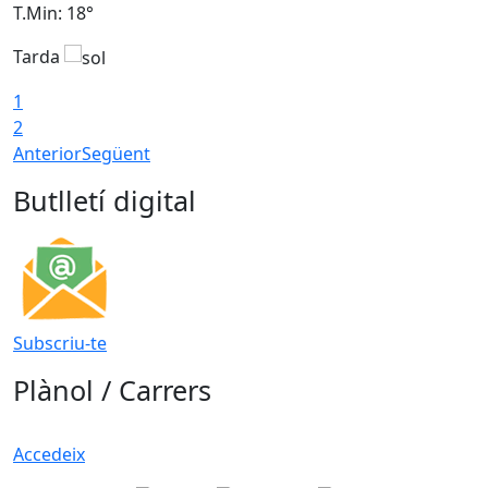
T.Min: 18°
T
Tarda
T
1
2
Anterior
Següent
Butlletí digital
Subscriu-te
Plànol / Carrers
Accedeix