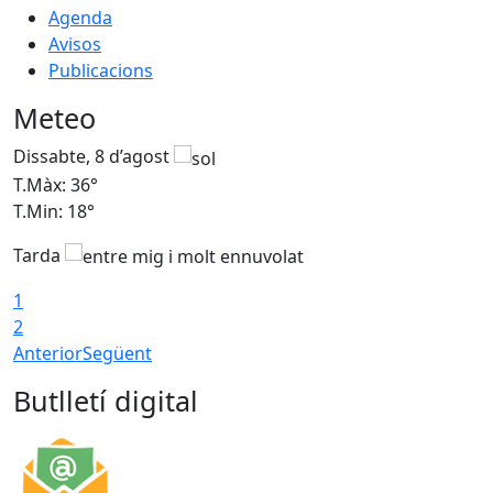
Agenda
Avisos
Publicacions
Meteo
Dissabte, 8 d’agost
D
T.Màx: 36°
T
T.Min: 18°
T
Tarda
1
2
Anterior
Següent
Butlletí digital