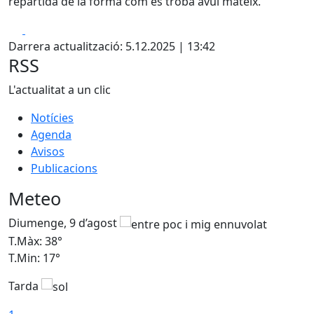
repartida de la forma com es troba avui mateix.
Facebook
X
Darrera actualització: 5.12.2025 | 13:42
RSS
L'actualitat a un clic
Notícies
Agenda
Avisos
Publicacions
Meteo
Diumenge, 9 d’agost
D
T.Màx: 38°
T
T.Min: 17°
T
Tarda
T