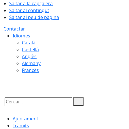
Saltar a la capçalera
Saltar al contingut
Saltar al peu de pàgina
Contactar
Idiomes
Català
Castellà
Anglès
Alemany
Francès
08.08.2026 | 23:54
Cercar:
Ajuntament
Tràmits