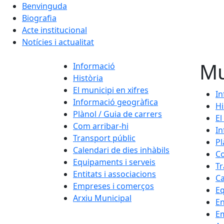
Benvinguda
Biografia
Acte institucional
Notícies i actualitat
Mu
Informació
Història
El municipi en xifres
In
Informació geogràfica
Hi
Plànol / Guia de carrers
El
Com arribar-hi
In
Transport públic
Pl
Calendari de dies inhàbils
Co
Equipaments i serveis
Tr
Entitats i associacions
Ca
Empreses i comerços
Eq
Arxiu Municipal
En
E