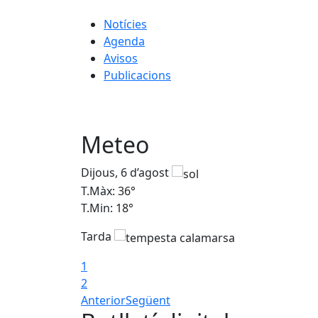
Notícies
Agenda
Avisos
Publicacions
Meteo
Dijous, 6 d’agost
T.Màx: 36°
T.Min: 18°
Tarda
1
2
Anterior
Següent