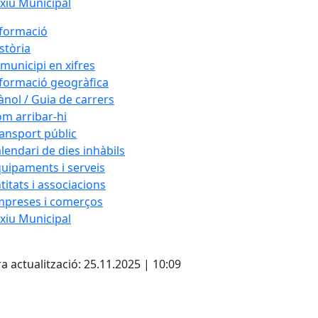
xiu Municipal
formació
stòria
 municipi en xifres
formació geogràfica
ànol / Guia de carrers
m arribar-hi
ansport públic
lendari de dies inhàbils
uipaments i serveis
titats i associacions
mpreses i comerços
xiu Municipal
cebook
X
a actualització: 25.11.2025 | 10:09