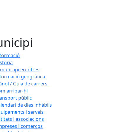
nicipi
formació
stòria
 municipi en xifres
formació geogràfica
ànol / Guia de carrers
m arribar-hi
ansport públic
lendari de dies inhàbils
uipaments i serveis
titats i associacions
mpreses i comerços