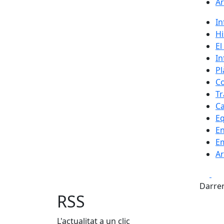
Ar
In
Hi
El
In
Pl
Co
Tr
Ca
Eq
En
E
Ar
Fa
Darrer
RSS
L'actualitat a un clic