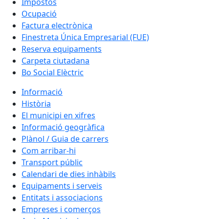
Impostos
Ocupació
Factura electrònica
Finestreta Única Empresarial (FUE)
Reserva equipaments
Carpeta ciutadana
Bo Social Elèctric
Informació
Història
El municipi en xifres
Informació geogràfica
Plànol / Guia de carrers
Com arribar-hi
Transport públic
Calendari de dies inhàbils
Equipaments i serveis
Entitats i associacions
Empreses i comerços