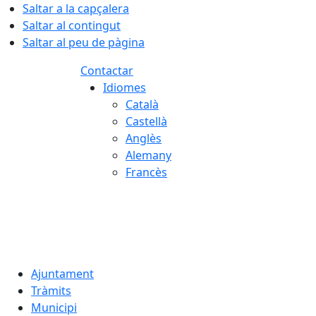
Saltar a la capçalera
Saltar al contingut
Saltar al peu de pàgina
Contactar
Idiomes
Català
Castellà
Anglès
Alemany
Francès
06.08.2026 | 06:09
Ajuntament
Tràmits
Municipi