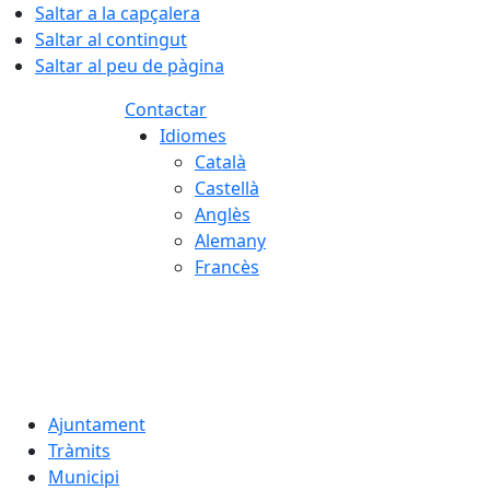
Saltar a la capçalera
Saltar al contingut
Saltar al peu de pàgina
Contactar
Idiomes
Català
Castellà
Anglès
Alemany
Francès
06.08.2026 | 06:54
Ajuntament
Tràmits
Municipi