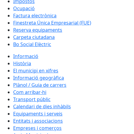
Impostos
Ocupació
Factura electrònica
Finestreta Única Empresarial (FUE)
Reserva equipaments
Carpeta ciutadana
Bo Social Elèctric
Informació
Història
El municipi en xifres
Informació geogràfica
Plànol / Guia de carrers
Com arribar-hi
Transport públic
Calendari de dies inhàbils
Equipaments i serveis
Entitats i associacions
Empreses i comerços