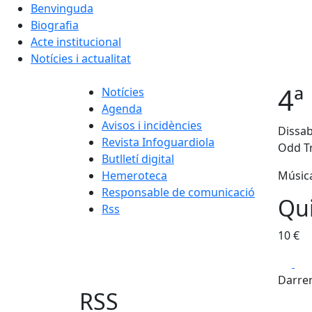
Benvinguda
Biografia
Acte institucional
Notícies i actualitat
4ª
Notícies
Agenda
Avisos i incidències
Dissab
Revista Infoguardiola
Odd T
Butlletí digital
Hemeroteca
Música
Responsable de comunicació
Qui
Rss
10 €
Fa
Darrer
RSS