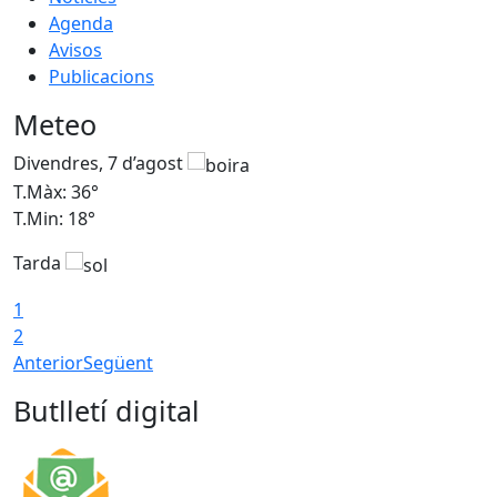
Agenda
Avisos
Publicacions
Meteo
Divendres, 7 d’agost
D
T.Màx: 36°
T
T.Min: 18°
T
Tarda
T
1
2
Anterior
Següent
Butlletí digital