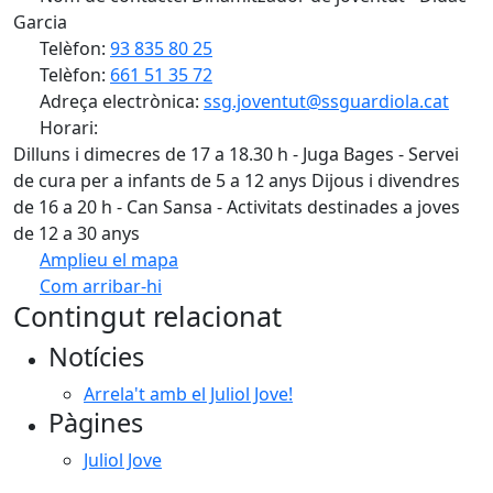
Garcia
Telèfon:
93 835 80 25
Telèfon:
661 51 35 72
Adreça electrònica:
ssg.joventut@ssguardiola.cat
Horari:
Dilluns i dimecres de 17 a 18.30 h - Juga Bages - Servei
de cura per a infants de 5 a 12 anys Dijous i divendres
de 16 a 20 h - Can Sansa - Activitats destinades a joves
de 12 a 30 anys
Amplieu el mapa
Com arribar-hi
Leaflet
| ©
OpenStreetMap
contributors
Contingut relacionat
+
Notícies
−
Arrela't amb el Juliol Jove!
Pàgines
Juliol Jove