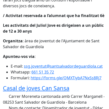
faran jocs d’aigua amb un consum responsable i
diversos jocs de coneixença.
/ Activitat reservada a l’alumnat que ha finalitzat 6è
Les activitats del Juliol Jove es dirigeixen a un públic
de 12 a 30 anys
Organitza
: àrea de joventut de l'Ajuntament de Sant
Salvador de Guardiola
Apunteu-vos via
:
E-mail:
ssg.joventut@santsalvadordeguardiola.cat
Whatsapp:
661 51 35 72
Formulari:
https://forms.gle/QMXTiybA7NxSs8Rj7
Casal de joves Can Sansa
Carrer Moreneta cantonada amb Carrer Marganell -
08253 Sant Salvador de Guardiola - Barcelona
Nom de contacte: Dinamitzador de joventut - Dídac