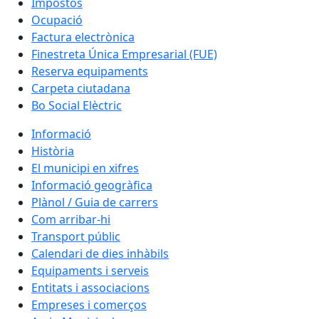
Impostos
Ocupació
Factura electrònica
Finestreta Única Empresarial (FUE)
Reserva equipaments
Carpeta ciutadana
Bo Social Elèctric
Informació
Història
El municipi en xifres
Informació geogràfica
Plànol / Guia de carrers
Com arribar-hi
Transport públic
Calendari de dies inhàbils
Equipaments i serveis
Entitats i associacions
Empreses i comerços