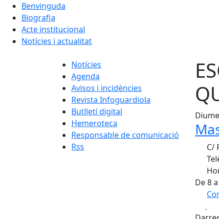
Benvinguda
Biografia
Acte institucional
Notícies i actualitat
ES
Notícies
Agenda
QU
Avisos i incidències
Revista Infoguardiola
Butlletí digital
Diumen
Hemeroteca
Mas
Responsable de comunicació
Rss
C/ 
Tel
Hor
De 8 a
Com
Fa
+
Darrer