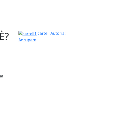
È?
cartell1
cartell
Autoria:
Agrupem
na
tributors