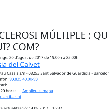
CLEROSI MÚLTIPLE : QU
I? COM?
ge, 20 d’agost de 2017 de 19:00h a 23:00h
ia del Calvet
Pau Casals s/n - 08253 Sant Salvador de Guardiola - Barcelo
èfon:
93.835.40.00-93
ari:
 20 hores
Amplieu el mapa
 arribar-hi
Leaflet
| ©
OpenStreetMap
con
cebook
X
a actualització: 14.08.2017 | 16:32