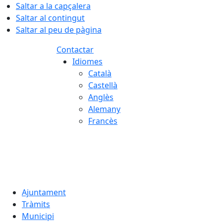
Saltar a la capçalera
Saltar al contingut
Saltar al peu de pàgina
Contactar
Idiomes
Català
Castellà
Anglès
Alemany
Francès
07.08.2026 | 09:44
Ajuntament
Tràmits
Municipi