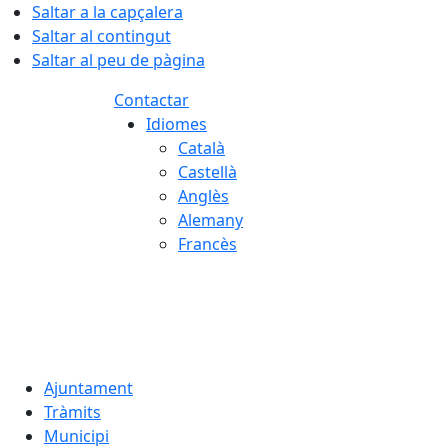
Saltar a la capçalera
Saltar al contingut
Saltar al peu de pàgina
Contactar
Idiomes
Català
Castellà
Anglès
Alemany
Francès
07.08.2026 | 02:49
Ajuntament
Tràmits
Municipi