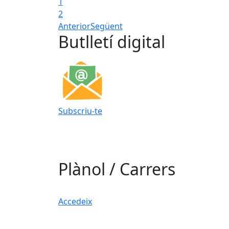
1
2
Anterior
Següent
Butlletí digital
Subscriu-te
Plànol / Carrers
Accedeix