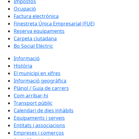
Impostos
Ocupació
Factura electrònica
Finestreta Única Empresarial (FUE)
Reserva equipaments
Carpeta ciutadana
Bo Social Elèctric
Informació
Història
El municipi en xifres
Informació geogràfica
Plànol / Guia de carrers
Com arribar-hi
Transport públic
Calendari de dies inhàbils
Equipaments i serveis
Entitats i associacions
Empreses i comerços