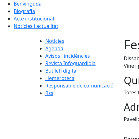
Benvinguda
Biografia
Acte institucional
Notícies i actualitat
Fe
Notícies
Agenda
Avisos i incidències
Dissab
Revista Infoguardiola
Vine i 
Butlletí digital
Qui
Hemeroteca
Responsable de comunicació
Totes 
Rss
Adr
Pavell
Fa