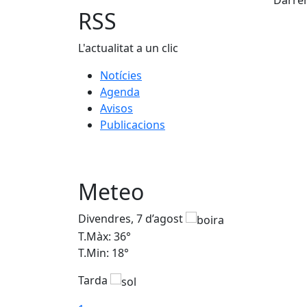
Darrer
RSS
L'actualitat a un clic
Notícies
Agenda
Avisos
Publicacions
Meteo
Divendres, 7 d’agost
T.Màx: 36°
T.Min: 18°
Tarda