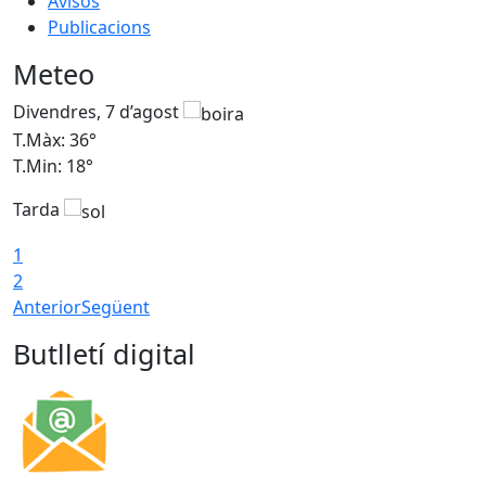
Avisos
Publicacions
Meteo
Divendres, 7 d’agost
D
T.Màx: 36°
T
T.Min: 18°
T
Tarda
T
1
2
Anterior
Següent
Butlletí digital