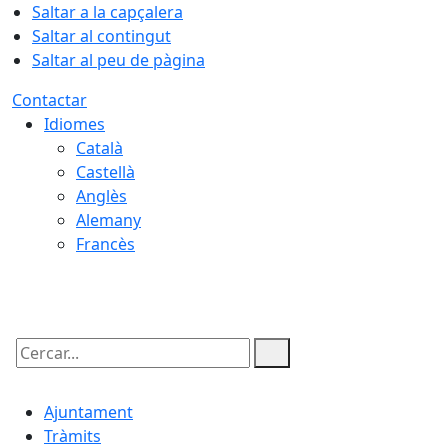
Saltar a la capçalera
Saltar al contingut
Saltar al peu de pàgina
Contactar
Idiomes
Català
Castellà
Anglès
Alemany
Francès
07.08.2026 | 09:34
Cercar:
Ajuntament
Tràmits