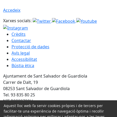
Accedeix
Xarxes socials:
Crèdits
Contactar
Protecció de dades
Avís legal
Accessibilitat
Bústia ètica
Ajuntament de Sant Salvador de Guardiola
Carrer de Dalt, 19
08253 Sant Salvador de Guardiola
Tel. 93 835 80 25
NIF P0809700H
Aquest lloc web fa servir cookies pròpies i de tercers per
facilitar-te una experiència de navegació òptima i recollir
Amb la col·laboració de:
informació anònima per millorar i adaptar-nos a les teves