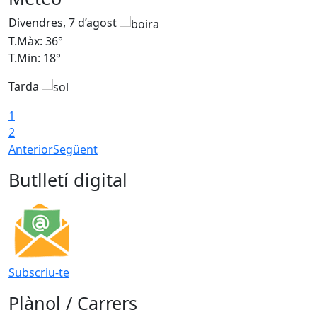
Divendres, 7 d’agost
D
T.Màx: 36°
T
T.Min: 18°
T
Tarda
T
1
2
Anterior
Següent
Butlletí digital
Subscriu-te
Plànol / Carrers