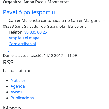
Organitza: Ampa Escola Montserrat
Pavelló poliesportiu
Carrer Moreneta cantonada amb Carrer Marganell -
08253 Sant Salvador de Guardiola - Barcelona
Telèfon:
93 835 80 25
Amplieu el mapa
Com arribar-hi
Leaflet
| ©
OpenStreetMap
contributors
Facebook
X
+
Darrera actualització: 14.12.2017 | 11:09
−
RSS
L'actualitat a un clic
Notícies
Agenda
Avisos
Publicacions
Meteo