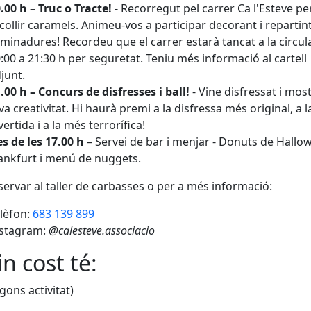
.00 h – Truc o Tracte!
- Recorregut pel carrer Ca l'Esteve pe
collir caramels. Animeu-vos a participar decorant i repartin
aminadures! Recordeu que el carrer estarà tancat a la circul
:00 a 21:30 h per seguretat. Teniu més informació al cartell
junt.
.00 h – Concurs de disfresses i ball!
- Vine disfressat i most
va creativitat. Hi haurà premi a la disfressa més original, a 
vertida i a la més terrorífica!
s de les 17.00 h
– Servei de bar i menjar - Donuts de Hallo
ankfurt i menú de nuggets.
servar al taller de carbasses o per a més informació:
lèfon:
683 139 899
nstagram:
@calesteve.associacio
n cost té:
egons activitat)