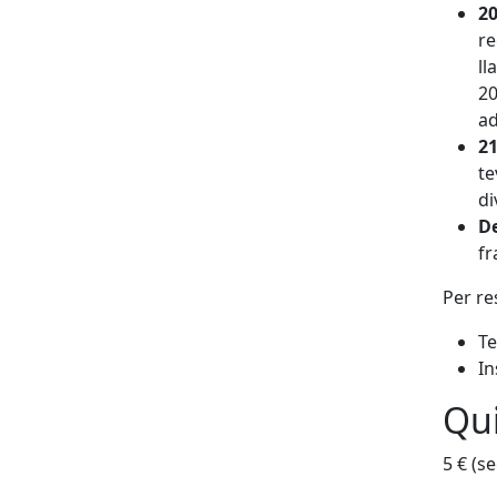
20
re
ll
20
ad
21
te
di
De
fr
Per re
Te
I
Qui
5 € (s