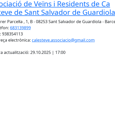
ociació de Veïns i Residents de Ca
steve de Sant Salvador de Guardiol
rer Parcel·la , 1, B - 08253 Sant Salvador de Guardiola - Barc
èfon:
683139899
: 938354113
eça electrònica:
calesteve.associacio@gmail.com
cebook
X
a actualització: 29.10.2025 | 17:00