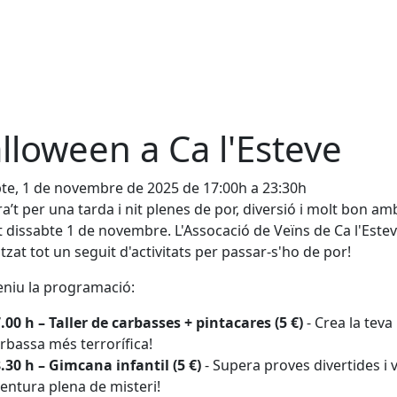
lloween a Ca l'Esteve
te, 1 de novembre de 2025 de 17:00h a 23:30h
a’t per una tarda i nit plenes de por, diversió i molt bon am
 dissabte 1 de novembre. L'Assocació de Veïns de Ca l'Este
tzat tot un seguit d'activitats per passar-s'ho de por!
eniu la programació:
.00 h – Taller de carbasses + pintacares (5 €)
- Crea la teva
rbassa més terrorífica!
.30 h – Gimcana infantil (5 €)
- Supera proves divertides i 
entura plena de misteri!