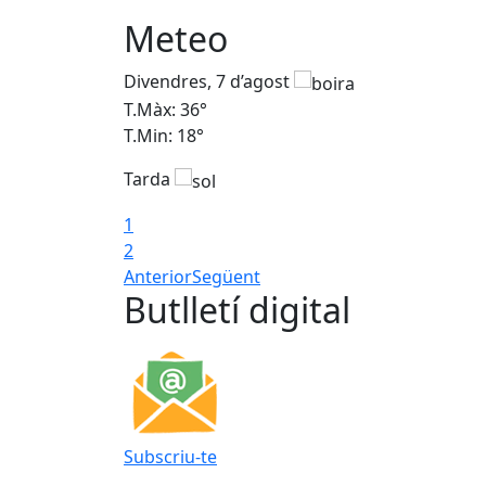
Meteo
Divendres, 7 d’agost
T.Màx: 36°
T.Min: 18°
Tarda
1
2
Anterior
Següent
Butlletí digital
Subscriu-te