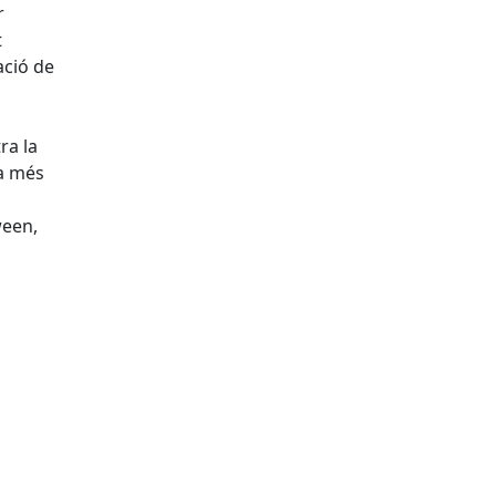
r
t
ació de
ra la
la més
ween,