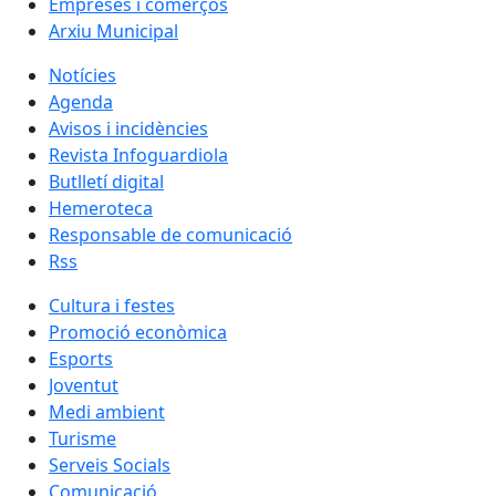
Empreses i comerços
Arxiu Municipal
Notícies
Agenda
Avisos i incidències
Revista Infoguardiola
Butlletí digital
Hemeroteca
Responsable de comunicació
Rss
Cultura i festes
Promoció econòmica
Esports
Joventut
Medi ambient
Turisme
Serveis Socials
Comunicació