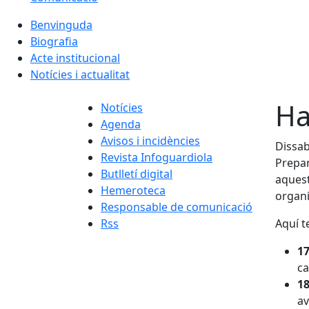
Benvinguda
Biografia
Acte institucional
Notícies i actualitat
Ha
Notícies
Agenda
Avisos i incidències
Dissab
Revista Infoguardiola
Prepar
Butlletí digital
aquest
Hemeroteca
organi
Responsable de comunicació
Rss
Aquí t
17
ca
18
av