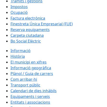
Tràmits i gestions
Impostos
Ocupació
Factura electrònica
Finestreta Única Empresarial (FUE)
Reserva equipaments
Carpeta ciutadana
Bo Social Elèctric
Informació
Història
El municipi en xifres
Informació geogràfica
Plànol / Guia de carrers
Com arribar-hi
Transport públic
Calendari de dies inhàbils
Equipaments i serveis
Entitats i associacions