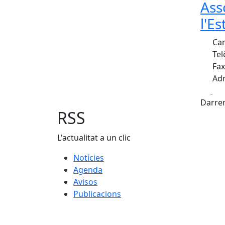
Ass
l'E
Car
Tel
Fax
Adr
Fa
Darrer
RSS
L'actualitat a un clic
Notícies
Agenda
Avisos
Publicacions