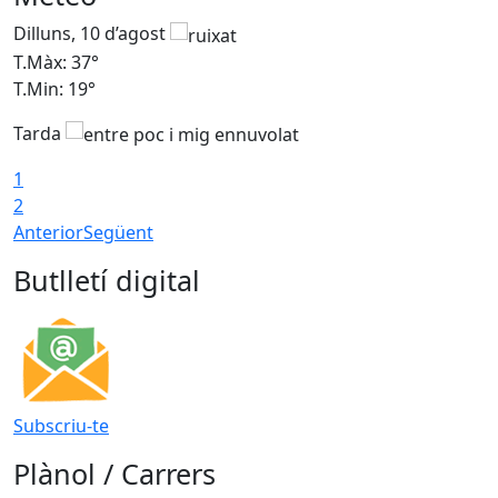
Dilluns, 10 d’agost
D
T.Màx: 37°
T
T.Min: 19°
T
Tarda
T
1
2
Anterior
Següent
Butlletí digital
Subscriu-te
Plànol / Carrers