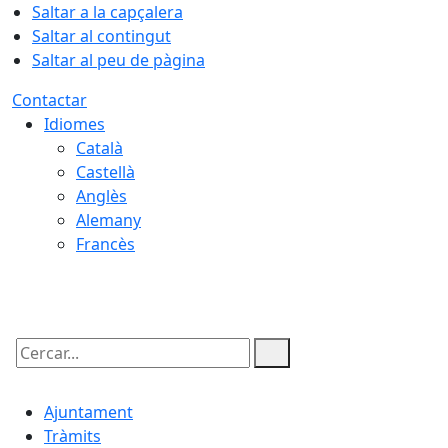
Saltar a la capçalera
Saltar al contingut
Saltar al peu de pàgina
Contactar
Idiomes
Català
Castellà
Anglès
Alemany
Francès
09.08.2026 | 14:27
Cercar:
Ajuntament
Tràmits