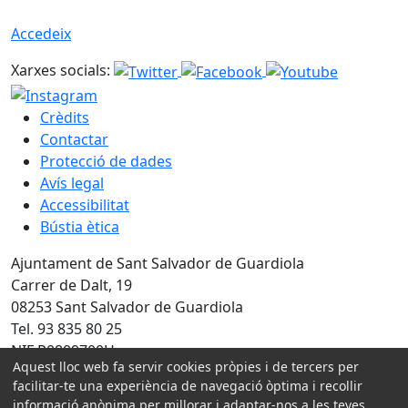
Accedeix
Xarxes socials:
Crèdits
Contactar
Protecció de dades
Avís legal
Accessibilitat
Bústia ètica
Ajuntament de Sant Salvador de Guardiola
Carrer de Dalt, 19
08253 Sant Salvador de Guardiola
Tel. 93 835 80 25
NIF P0809700H
Aquest lloc web fa servir cookies pròpies i de tercers per
facilitar-te una experiència de navegació òptima i recollir
Amb la col·laboració de:
informació anònima per millorar i adaptar-nos a les teves