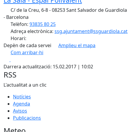
La Sala - Espai Polivalent
C/ de la Creu, 6-8 - 08253 Sant Salvador de Guardiola
- Barcelona
Telèfon:
93835 80 25
Adreça electrònica:
ssg.ajuntament@ssguardiola.cat
Horari:
Depèn de cada servei
Amplieu el mapa
Com arribar-hi
Leaflet
| ©
OpenStreetMap
contributors
Facebook
X
+
Darrera actualització: 15.02.2017 | 10:02
−
RSS
L'actualitat a un clic
Notícies
Agenda
Avisos
Publicacions
Meteo