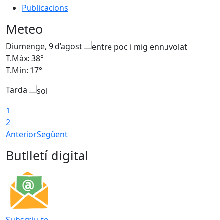
Publicacions
Meteo
Diumenge, 9 d’agost
D
T.Màx: 38°
T
T.Min: 17°
T
Tarda
T
1
2
Anterior
Següent
Butlletí digital
Subscriu-te