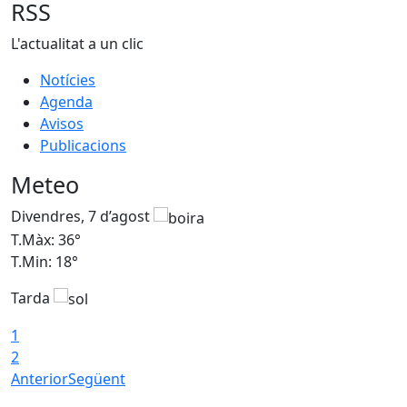
RSS
L'actualitat a un clic
Notícies
Agenda
Avisos
Publicacions
Meteo
Divendres, 7 d’agost
D
T.Màx: 36°
T
T.Min: 18°
T
Tarda
T
1
2
Anterior
Següent