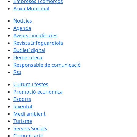
Empreses i comerços
Arxiu Municipal
Notícies
Agenda
Avisos i incidències
Revista Infoguardiola
Butlletí digital
Hemeroteca
Responsable de comunicació
Rss
Cultura i festes
Promoció econòmica
Esports
Joventut
Medi ambient
Turisme
Serveis Socials
Comunicació