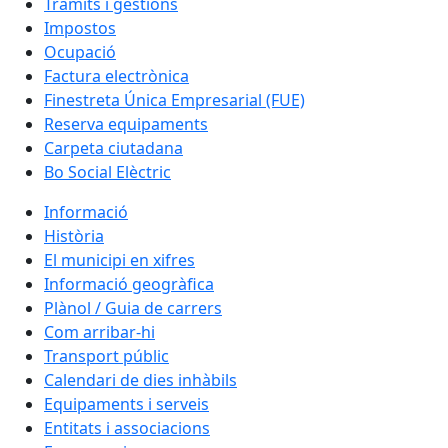
Tràmits i gestions
Impostos
Ocupació
Factura electrònica
Finestreta Única Empresarial (FUE)
Reserva equipaments
Carpeta ciutadana
Bo Social Elèctric
Informació
Història
El municipi en xifres
Informació geogràfica
Plànol / Guia de carrers
Com arribar-hi
Transport públic
Calendari de dies inhàbils
Equipaments i serveis
Entitats i associacions