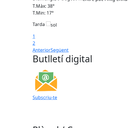
T.Màx: 38°
T.Min: 17°
Tarda
1
2
Anterior
Següent
Butlletí digital
Subscriu-te