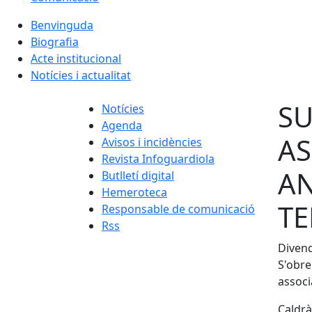
Benvinguda
Biografia
Acte institucional
Notícies i actualitat
SU
Notícies
Agenda
AS
Avisos i incidències
Revista Infoguardiola
AN
Butlletí digital
Hemeroteca
TE
Responsable de comunicació
Rss
Diven
S'obre
associ
Caldrà