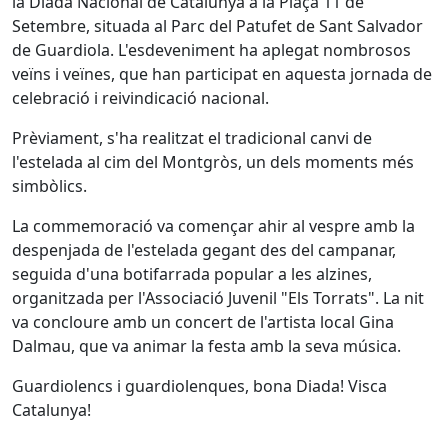
la Diada Nacional de Catalunya a la Plaça 11 de
Setembre, situada al Parc del Patufet de Sant Salvador
de Guardiola. L'esdeveniment ha aplegat nombrosos
veïns i veïnes, que han participat en aquesta jornada de
celebració i reivindicació nacional.
Prèviament, s'ha realitzat el tradicional canvi de
l'estelada al cim del Montgròs, un dels moments més
simbòlics.
La commemoració va començar ahir al vespre amb la
despenjada de l'estelada gegant des del campanar,
seguida d'una botifarrada popular a les alzines,
organitzada per l'Associació Juvenil "Els Torrats". La nit
va concloure amb un concert de l'artista local Gina
Dalmau, que va animar la festa amb la seva música.
Guardiolencs i guardiolenques, bona Diada! Visca
Catalunya!