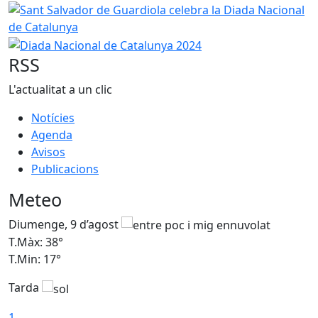
Sant Salvador de Guardiola celebra la Diada Nacional de 
Diada Nacional de Catalunya 2024
RSS
L'actualitat a un clic
Notícies
Agenda
Avisos
Publicacions
Meteo
Diumenge, 9 d’agost
D
T.Màx: 38°
T
T.Min: 17°
T
Tarda
T
1