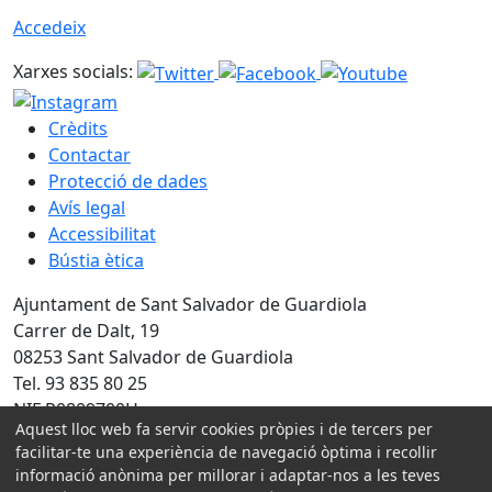
Accedeix
Xarxes socials:
Crèdits
Contactar
Protecció de dades
Avís legal
Accessibilitat
Bústia ètica
Ajuntament de Sant Salvador de Guardiola
Carrer de Dalt, 19
08253 Sant Salvador de Guardiola
Tel. 93 835 80 25
NIF P0809700H
Aquest lloc web fa servir cookies pròpies i de tercers per
Amb la col·laboració de:
facilitar-te una experiència de navegació òptima i recollir
informació anònima per millorar i adaptar-nos a les teves