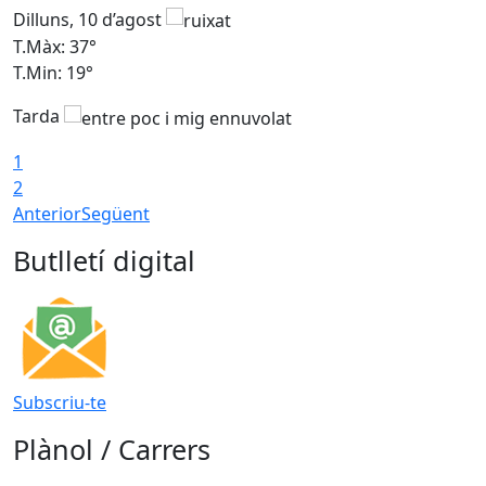
Dilluns, 10 d’agost
D
T.Màx: 37°
T
T.Min: 19°
T
Tarda
T
1
2
Anterior
Següent
Butlletí digital
Subscriu-te
Plànol / Carrers