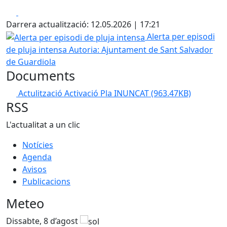
Facebook
X
Darrera actualització: 12.05.2026 | 17:21
Alerta per episodi de pluja intensa
Alerta per episodi
de pluja intensa
Autoria: Ajuntament de Sant Salvador
de Guardiola
Documents
Actulització Activació Pla INUNCAT
(963.47KB)
RSS
L'actualitat a un clic
Notícies
Agenda
Avisos
Publicacions
Meteo
Dissabte, 8 d’agost
D