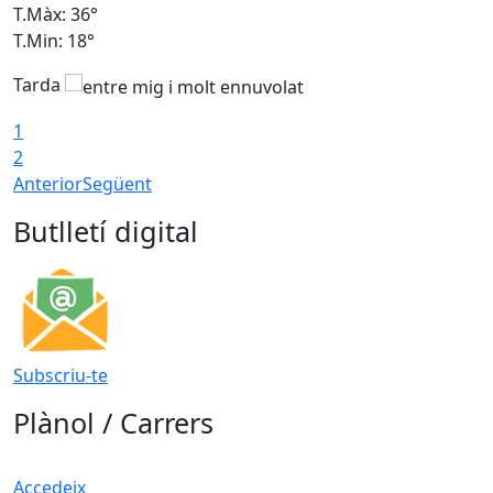
T.Màx: 36°
T
T.Min: 18°
T
Tarda
1
2
Anterior
Següent
Butlletí digital
Subscriu-te
Plànol / Carrers
Accedeix