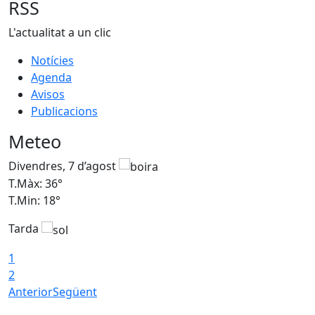
RSS
L'actualitat a un clic
Notícies
Agenda
Avisos
Publicacions
Meteo
Divendres, 7 d’agost
D
T.Màx: 36°
T
T.Min: 18°
T
Tarda
T
1
2
Anterior
Següent