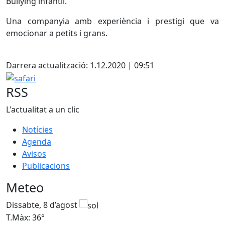
Bullying infantil.
Una companyia amb experiència i prestigi que va
emocionar a petits i grans.
Facebook
X
Darrera actualització: 1.12.2020 | 09:51
safari
RSS
L'actualitat a un clic
Notícies
Agenda
Avisos
Publicacions
Meteo
Dissabte, 8 d’agost
D
T.Màx: 36°
T