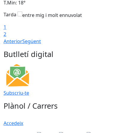
T.Min: 18°
T
Tarda
1
2
Anterior
Següent
Butlletí digital
Subscriu-te
Plànol / Carrers
Accedeix