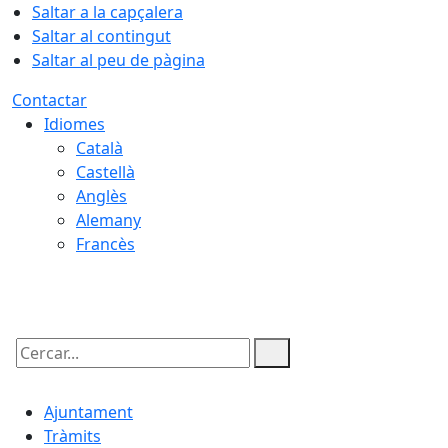
Saltar a la capçalera
Saltar al contingut
Saltar al peu de pàgina
Contactar
Idiomes
Català
Castellà
Anglès
Alemany
Francès
07.08.2026 | 15:58
Cercar:
Ajuntament
Tràmits