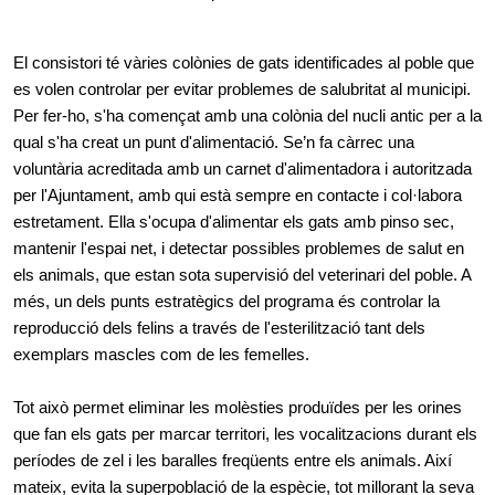
El consistori té vàries colònies de gats identificades al poble que
es volen controlar per evitar problemes de salubritat al municipi.
Per fer-ho, s'ha començat amb una colònia del nucli antic per a la
qual s'ha creat un punt d'alimentació. Se’n fa càrrec una
voluntària acreditada amb un carnet d'alimentadora i autoritzada
per l'Ajuntament, amb qui està sempre en contacte i col·labora
estretament. Ella s'ocupa d'alimentar els gats amb pinso sec,
mantenir l'espai net, i detectar possibles problemes de salut en
els animals, que estan sota supervisió del veterinari del poble. A
més, un dels punts estratègics del programa és controlar la
reproducció dels felins a través de l'esterilització tant dels
exemplars mascles com de les femelles.
Tot això permet eliminar les molèsties produïdes per les orines
que fan els gats per marcar territori, les vocalitzacions durant els
períodes de zel i les baralles freqüents entre els animals. Així
mateix, evita la superpoblació de la espècie, tot millorant la seva