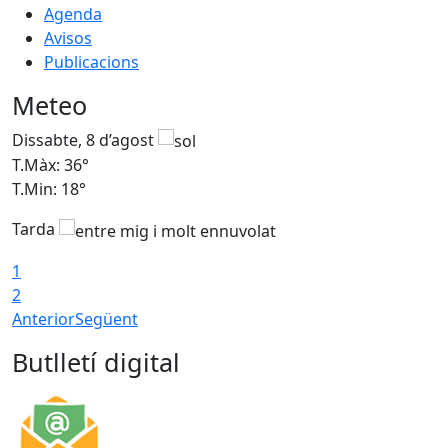
Agenda
Avisos
Publicacions
Meteo
Dissabte, 8 d’agost
D
T.Màx: 36°
T
T.Min: 18°
T
Tarda
1
2
Anterior
Següent
Butlletí digital