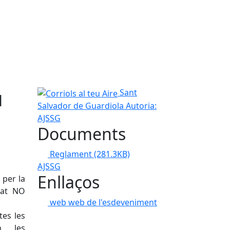
u
Corriols al teu Aire
Sant
Salvador de Guardiola
Autoria:
AJSSG
Documents
Reglament
(281.3KB)
AJSSG
Enllaços
 per la
mat NO
web
web de l'esdeveniment
tes les
n les