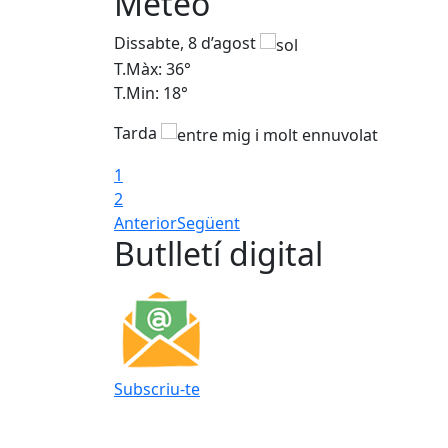
Meteo
Dissabte, 8 d’agost
T.Màx: 36°
T.Min: 18°
Tarda
1
2
Anterior
Següent
Butlletí digital
Subscriu-te