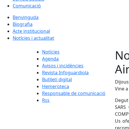
Comunicació
Benvinguda
Biografia
Acte institucional
Notícies i actualitat
No
Notícies
Agenda
Ai
Avisos i incidències
Revista Infoguardiola
Butlletí digital
Dijous
Hemeroteca
Vine a
Responsable de comunicació
Rss
Degut 
SARS 
COMPET
Us ofe
reco