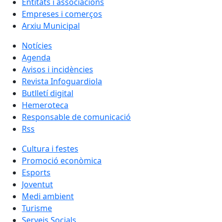
Entitats i associacions
Empreses i comerços
Arxiu Municipal
Notícies
Agenda
Avisos i incidències
Revista Infoguardiola
Butlletí digital
Hemeroteca
Responsable de comunicació
Rss
Cultura i festes
Promoció econòmica
Esports
Joventut
Medi ambient
Turisme
Serveis Socials