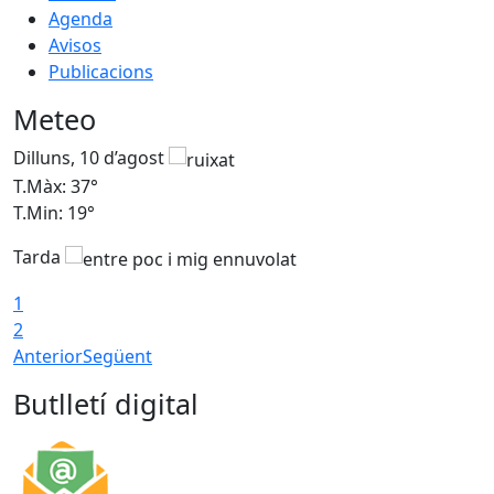
Agenda
Avisos
Publicacions
Meteo
Dilluns, 10 d’agost
D
T.Màx: 37°
T
T.Min: 19°
T
Tarda
T
1
2
Anterior
Següent
Butlletí digital