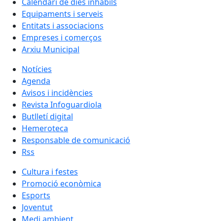
Calendari de dies inhàbils
Equipaments i serveis
Entitats i associacions
Empreses i comerços
Arxiu Municipal
Notícies
Agenda
Avisos i incidències
Revista Infoguardiola
Butlletí digital
Hemeroteca
Responsable de comunicació
Rss
Cultura i festes
Promoció econòmica
Esports
Joventut
Medi ambient