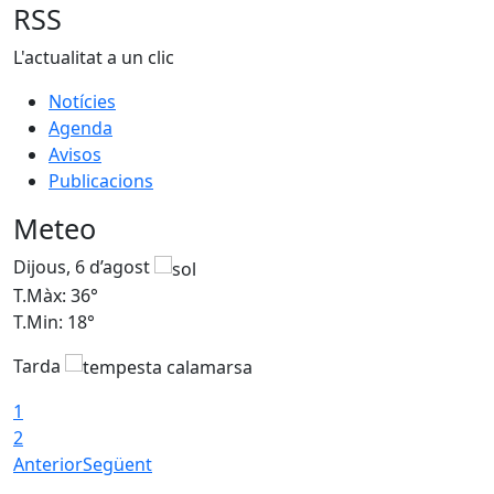
RSS
L'actualitat a un clic
Notícies
Agenda
Avisos
Publicacions
Meteo
Dijous, 6 d’agost
D
T.Màx: 36°
T
T.Min: 18°
T
Tarda
T
1
2
Anterior
Següent