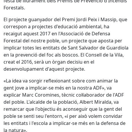
festa de lliurament dels Premis de Prevenció d'Incendis
Forestals.
El projecte guanyador del Premi Jordi Peix i Massip, que
correspon a projectes d'educació ambiental, ha
recaigut aquest 2017 en l'Associació de Defensa
Forestal del nostre poble, un projecte que aposta per
implicar totes les entitats de Sant Salvador de Guardiola
en la prevenció del foc als boscos. El Consell de la Vila,
creat el 2016, serà un òrgan decisiu en el
desenvolupament d'aquest projecte.
«La idea va sorgir reflexionant sobre com animar la
gent jove a implicar-se més en la nostra ADF», va
explicar Marc Coromines, tècnic col·laborador de l'ADF
del poble. L'alcalde de la població, Albert Miralda, va
remarcar que l'objectiu és aconseguir que la gent del
poble se senti seu l'entorn, «i per això volem convidar
les entitats i l'escola a implicar-se més en la defensa de
la natura».