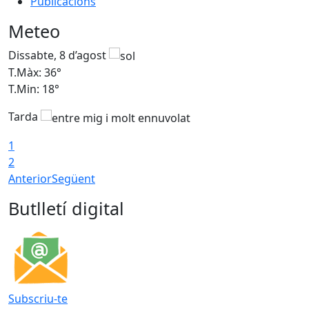
Publicacions
Meteo
Dissabte, 8 d’agost
D
T.Màx: 36°
T
T.Min: 18°
T
Tarda
1
2
Anterior
Següent
Butlletí digital
Subscriu-te