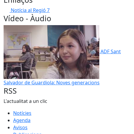
Notícia al Regió 7
Vídeo - Àudio
ADF Sant
Salvador de Guardiola: Noves generacions
RSS
L'actualitat a un clic
Notícies
Agenda
Avisos