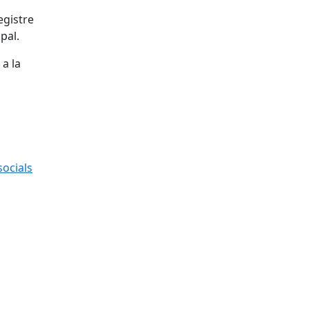
egistre
pal.
 a la
socials