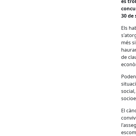
es tro
concur
30 de
Els ha
s'ator
més si
hauran
de cla
econò
Poden 
situac
social,
socioe
El càn
conviv
l'asse
escomb