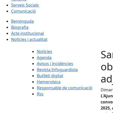
Serveis Socials
Comunicació
Benvinguda
Biografia
Acte institucional
Notícies i actualitat
Sa
Notícies
Agenda
ob
Avisos i incidències
Revista Infoguardiola
ad
Butlletí digital
Hemeroteca
Responsable de comunicació
Dimart
Rss
L'Aju
convoc
2025,