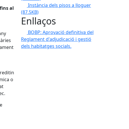
Instància dels pisos a lloguer
fins al
(87.5KB)
Enllaços
BOBP: Aprovació definitiva del
any
Reglament d'adjudicació i gestió
iàries
dels habitatges socials.
urament
reditin
mica o
at
ec.
de