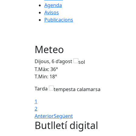
Agenda
Avisos
Publicacions
Meteo
Dijous, 6 d’agost
T.Màx: 36°
T.Min: 18°
Tarda
1
2
Anterior
Següent
Butlletí digital