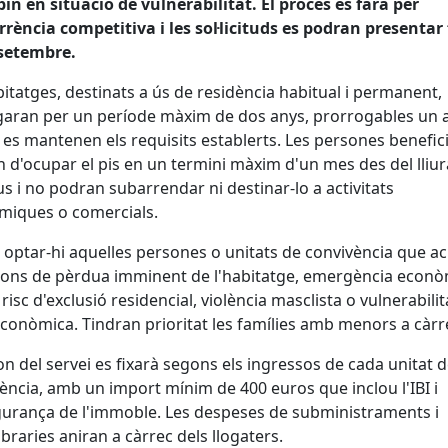
bin en situació de vulnerabilitat. El procés es farà per
rència competitiva i les sol·licituds es podran presentar 
 setembre.
bitatges, destinats a ús de residència habitual i permanent,
garan per un període màxim de dos anys, prorrogables un 
 es mantenen els requisits establerts. Les persones benefic
 d'ocupar el pis en un termini màxim d'un mes des del lli
us i no podran subarrendar ni destinar-lo a activitats
miques o comercials.
optar-hi aquelles persones o unitats de convivència que ac
ions de pèrdua imminent de l'habitatge, emergència econò
 risc d'exclusió residencial, violència masclista o vulnerabilit
conòmica. Tindran prioritat les famílies amb menors a càrr
on del servei es fixarà segons els ingressos de cada unitat 
ència, amb un import mínim de 400 euros que inclou l'IBI i
gurança de l'immoble. Les despeses de subministraments i
raries aniran a càrrec dels llogaters.