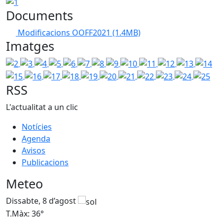
1
Documents
Modificacions OOFF2021
(1.4MB)
Imatges
2
3
4
5
6
7
8
9
10
11
12
13
14
15
16
17
18
19
20
21
22
23
24
25
RSS
L'actualitat a un clic
Notícies
Agenda
Avisos
Publicacions
Meteo
Dissabte, 8 d’agost
D
T.Màx: 36°
T