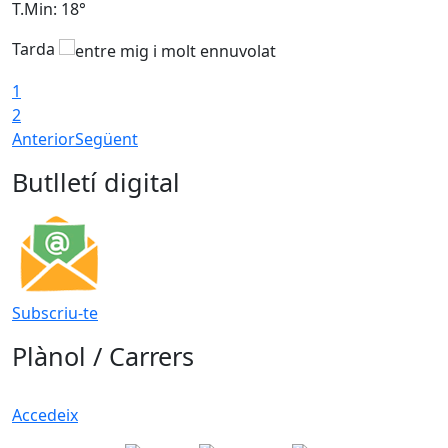
T.Min: 18°
T
Tarda
1
2
Anterior
Següent
Butlletí digital
Subscriu-te
Plànol / Carrers
Accedeix