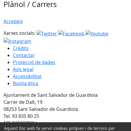
Plànol / Carrers
Accedeix
Xarxes socials:
Crèdits
Contactar
Protecció de dades
Avís legal
Accessibilitat
Bústia ètica
Ajuntament de Sant Salvador de Guardiola
Carrer de Dalt, 19
08253 Sant Salvador de Guardiola
Tel. 93 835 80 25
NIF P0809700H
Aquest lloc web fa servir cookies pròpies i de tercers per