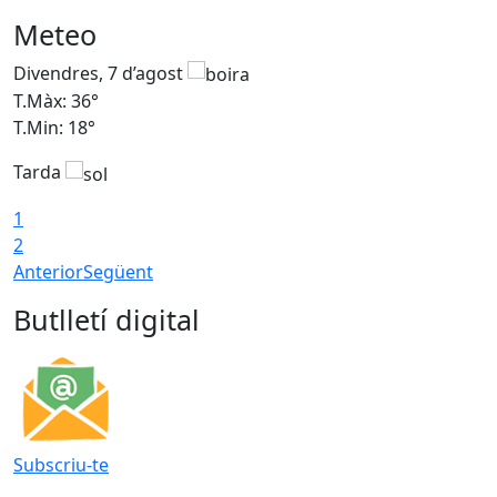
Meteo
Divendres, 7 d’agost
D
T.Màx: 36°
T
T.Min: 18°
T
Tarda
T
1
2
Anterior
Següent
Butlletí digital
Subscriu-te