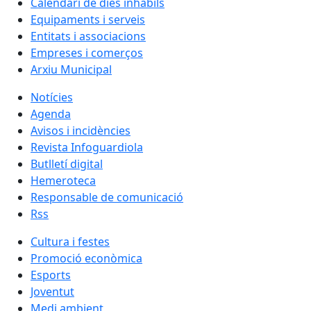
Calendari de dies inhàbils
Equipaments i serveis
Entitats i associacions
Empreses i comerços
Arxiu Municipal
Notícies
Agenda
Avisos i incidències
Revista Infoguardiola
Butlletí digital
Hemeroteca
Responsable de comunicació
Rss
Cultura i festes
Promoció econòmica
Esports
Joventut
Medi ambient