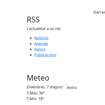
Fa
Darrer
RSS
L'actualitat a un clic
Notícies
Agenda
Avisos
Publicacions
Meteo
Divendres, 7 d’agost
T.Màx: 36°
T.Min: 18°