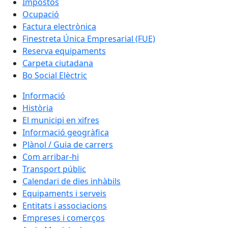
Impostos
Ocupació
Factura electrònica
Finestreta Única Empresarial (FUE)
Reserva equipaments
Carpeta ciutadana
Bo Social Elèctric
Informació
Història
El municipi en xifres
Informació geogràfica
Plànol / Guia de carrers
Com arribar-hi
Transport públic
Calendari de dies inhàbils
Equipaments i serveis
Entitats i associacions
Empreses i comerços