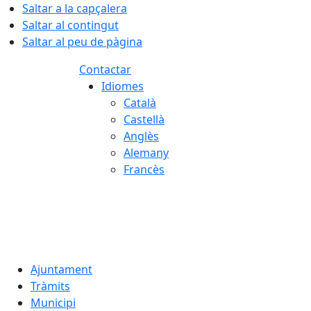
Saltar a la capçalera
Saltar al contingut
Saltar al peu de pàgina
Contactar
Idiomes
Català
Castellà
Anglès
Alemany
Francès
06.08.2026 | 20:50
Ajuntament
Tràmits
Municipi