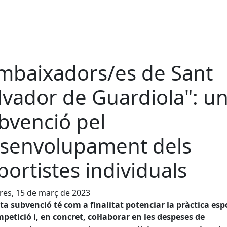
mbaixadors/es de Sant
lvador de Guardiola": u
bvenció pel
senvolupament dels
portistes individuals
es, 15 de març de 2023
a subvenció té com a finalitat potenciar la pràctica esp
petició i, en concret, col·laborar en les despeses de