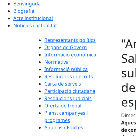
Benvinguda
Biografia
Acte institucional
Notícies i actualitat
"A
Representants polítics
Òrgans de Govern
Sa
Informació econòmica
Normativa
su
Informació pública
Resolucions i decrets
de
Carta de serveis
Participació ciutadana
es
Resolucions judicials
Oferta de treball
Plans, campanyes i
Dimecr
programes
Aquest
Anuncis / Edictes
de com