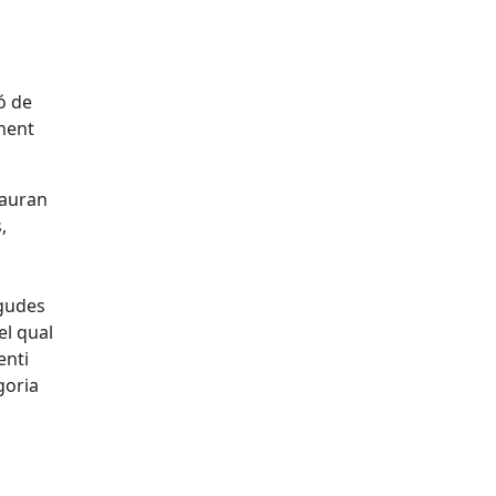
ó de
onent
hauran
,
egudes
el qual
enti
goria