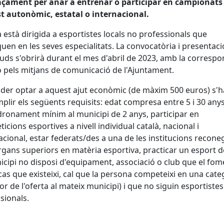
açament per anar a entrenar o participar en campionats
t autonòmic, estatal o internacional.
a està dirigida a esportistes locals no professionals que
uen en les seves especialitats. La convocatòria i presentaci
cituds s'obrirà durant el mes d'abril de 2023, amb la corresp
ó pels mitjans de comunicació de l'Ajuntament.
der optar a aquest ajut econòmic (de màxim 500 euros) s'
plir els següents requisits: edat compresa entre 5 i 30 anys
onament mínim al municipi de 2 anys, participar en
icions esportives a nivell individual català, nacional i
acional, estar federats/des a una de les institucions recon
rgans superiors en matèria esportiva, practicar un esport d
icipi no disposi d'equipament, associació o club que el fom
 cas que existeixi, cal que la persona competeixi en una cate
or de l'oferta al mateix municipi) i que no siguin esportistes
sionals.