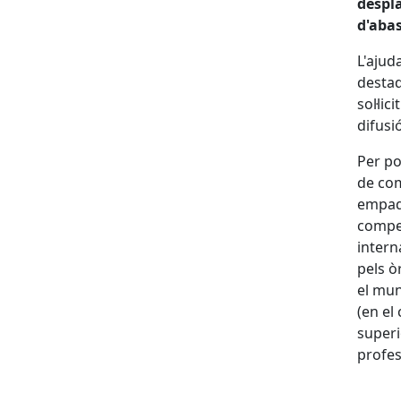
despl
d'abas
L'ajud
destaq
sol·li
difusi
Per po
de com
empadr
compet
intern
pels ò
el mun
(en el
superi
profes