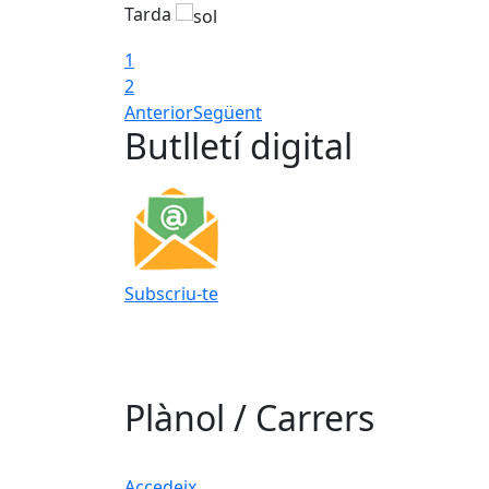
Tarda
1
2
Anterior
Següent
Butlletí digital
Subscriu-te
Plànol / Carrers
Accedeix