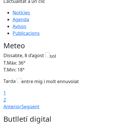
L'actualitat a un clic
Notícies
Agenda
Avisos
Publicacions
Meteo
Dissabte, 8 d’agost
D
T.Màx: 36°
T
T.Min: 18°
T
Tarda
1
2
Anterior
Següent
Butlletí digital