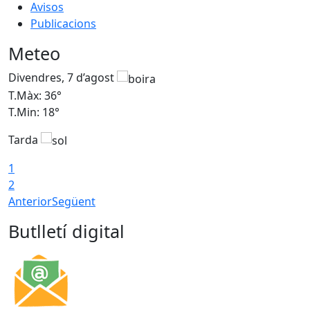
Avisos
Publicacions
Meteo
Divendres, 7 d’agost
D
T.Màx: 36°
T
T.Min: 18°
T
Tarda
T
1
2
Anterior
Següent
Butlletí digital