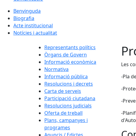
Benvinguda
Biografia
Acte institucional
Notícies i actualitat
Pr
Representants polítics
Òrgans de Govern
Informació econòmica
Les co
Normativa
Informació pública
-Pla d
Resolucions i decrets
-Protec
Carta de serveis
Participació ciutadana
-Preve
Resolucions judicials
Oferta de treball
-Plani
Plans, campanyes i
d'Auto
programes
Con
Anuncis / Edictes