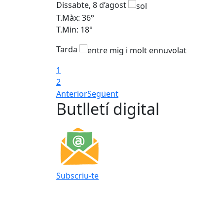
Dissabte, 8 d’agost
T.Màx: 36°
T.Min: 18°
Tarda
1
2
Anterior
Següent
Butlletí digital
Subscriu-te