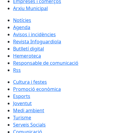
Empreses i comerços
Arxiu Municipal
Notícies
Agenda
Avisos i incidències
Revista Infoguardiola
Butlletí digital
Hemeroteca
Responsable de comunicació
Rss
Cultura i festes
Promoció econòmica
Esports
Joventut
Medi ambient
Turisme
Serveis Socials
Comunicació