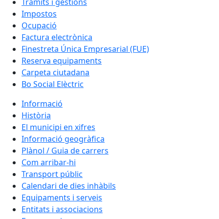
Tràmits i gestions
Impostos
Ocupació
Factura electrònica
Finestreta Única Empresarial (FUE)
Reserva equipaments
Carpeta ciutadana
Bo Social Elèctric
Informació
Història
El municipi en xifres
Informació geogràfica
Plànol / Guia de carrers
Com arribar-hi
Transport públic
Calendari de dies inhàbils
Equipaments i serveis
Entitats i associacions