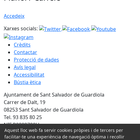
Accedeix
Xarxes socials:
Crèdits
Contactar
Protecció de dades
Avís legal
Accessibilitat
Bústia ètica
Ajuntament de Sant Salvador de Guardiola
Carrer de Dalt, 19
08253 Sant Salvador de Guardiola
Tel. 93 835 80 25
NIF P0809700H
Aquest lloc web fa servir cookies pròpies i de tercers per
facilitar-te una experiència de navegació òptima i recollir
Amb la col·laboració de: