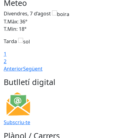
Meteo
Divendres, 7 d’agost
D
T.Màx: 36°
T
T.Min: 18°
T
Tarda
T
1
2
Anterior
Següent
Butlletí digital
Subscriu-te
Plànol / Carrers