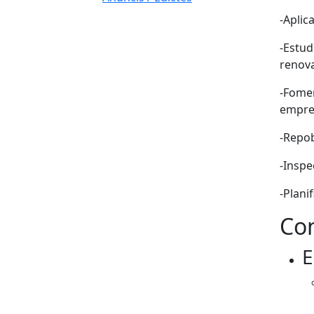
-Aplic
-Estud
renova
-Fomen
empre
-Repob
-Inspe
-Plani
Con
E
Fa