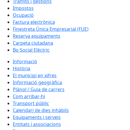
Tràmits i gestions
Impostos
Ocupació
Factura electrònica
Finestreta Única Empresarial (FUE)
Reserva equipaments
Carpeta ciutadana
Bo Social Elèctric
Informació
Història
El municipi en xifres
Informació geogràfica
Plànol / Guia de carrers
Com arribar-hi
Transport públic
Calendari de dies inhàbils
Equipaments i serveis
Entitats i associacions