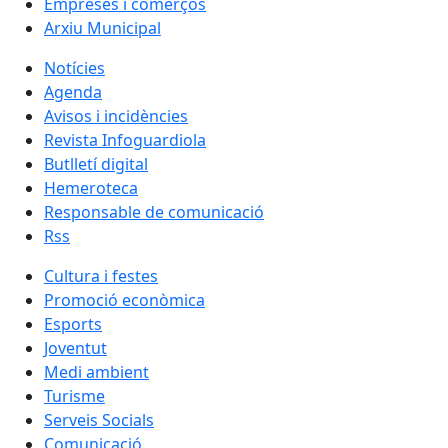
Empreses i comerços
Arxiu Municipal
Notícies
Agenda
Avisos i incidències
Revista Infoguardiola
Butlletí digital
Hemeroteca
Responsable de comunicació
Rss
Cultura i festes
Promoció econòmica
Esports
Joventut
Medi ambient
Turisme
Serveis Socials
Comunicació