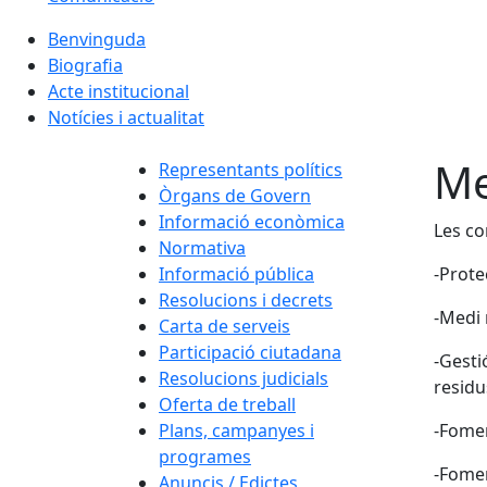
Benvinguda
Biografia
Acte institucional
Notícies i actualitat
Me
Representants polítics
Òrgans de Govern
Informació econòmica
Les co
Normativa
Informació pública
-Prote
Resolucions i decrets
-Medi 
Carta de serveis
Participació ciutadana
-Gesti
Resolucions judicials
residu
Oferta de treball
Plans, campanyes i
-Fomen
programes
-Fomen
Anuncis / Edictes