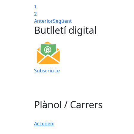
1
2
Anterior
Següent
Butlletí digital
Subscriu-te
Plànol / Carrers
Accedeix