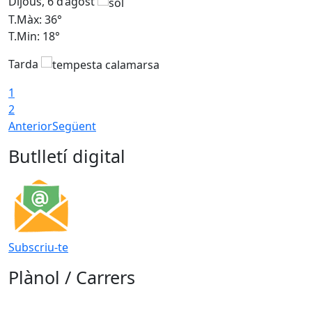
Dijous, 6 d’agost
D
T.Màx: 36°
T
T.Min: 18°
T
Tarda
T
1
2
Anterior
Següent
Butlletí digital
Subscriu-te
Plànol / Carrers