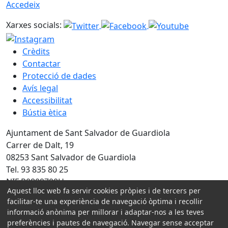
Accedeix
Xarxes socials:
Crèdits
Contactar
Protecció de dades
Avís legal
Accessibilitat
Bústia ètica
Ajuntament de Sant Salvador de Guardiola
Carrer de Dalt, 19
08253 Sant Salvador de Guardiola
Tel. 93 835 80 25
NIF P0809700H
Aquest lloc web fa servir cookies pròpies i de tercers per
facilitar-te una experiència de navegació òptima i recollir
Amb la col·laboració de:
informació anònima per millorar i adaptar-nos a les teves
preferències i pautes de navegació. Navegar sense acceptar