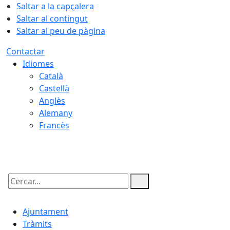
Saltar a la capçalera
Saltar al contingut
Saltar al peu de pàgina
Contactar
Idiomes
Català
Castellà
Anglès
Alemany
Francès
06.08.2026 | 11:34
Cercar:
Ajuntament
Tràmits