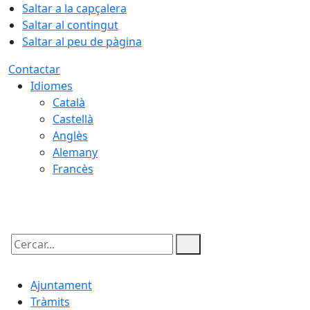
Saltar a la capçalera
Saltar al contingut
Saltar al peu de pàgina
Contactar
Idiomes
Català
Castellà
Anglès
Alemany
Francès
06.08.2026 | 03:08
Cercar:
Ajuntament
Tràmits