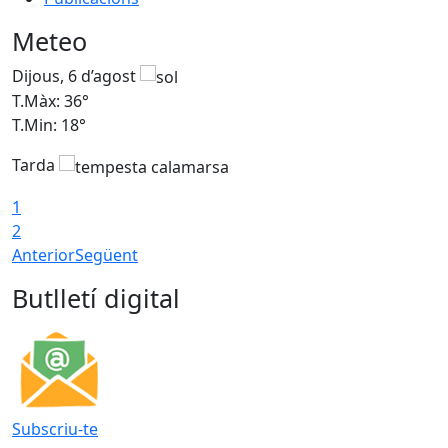
Meteo
Dijous, 6 d’agost
D
T.Màx: 36°
T
T.Min: 18°
T
Tarda
T
1
2
Anterior
Següent
Butlletí digital
Subscriu-te