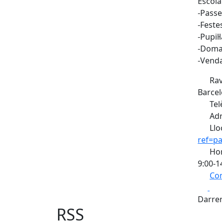
Escola
-Passei
-Feste
-Pupil·
-Dom
-Venda
Rav
Barcel
Tel
Adr
Llo
ref=pa
Hor
9:00-1
Com
Fa
+
Darrer
−
RSS