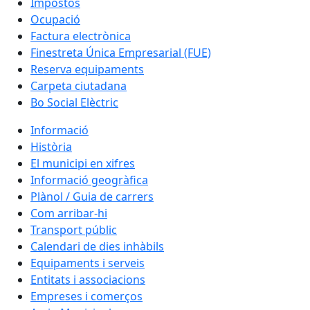
Impostos
Ocupació
Factura electrònica
Finestreta Única Empresarial (FUE)
Reserva equipaments
Carpeta ciutadana
Bo Social Elèctric
Informació
Història
El municipi en xifres
Informació geogràfica
Plànol / Guia de carrers
Com arribar-hi
Transport públic
Calendari de dies inhàbils
Equipaments i serveis
Entitats i associacions
Empreses i comerços