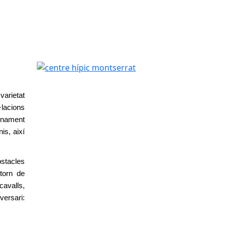
centre hípic montserrat
arietat
lacions
enament
is, així
bstacles
ntorn de
cavalls,
ersari: