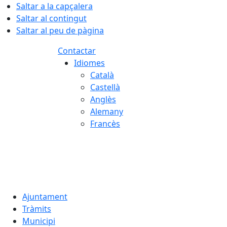
Saltar a la capçalera
Saltar al contingut
Saltar al peu de pàgina
Contactar
Idiomes
Català
Castellà
Anglès
Alemany
Francès
07.08.2026 | 18:23
Ajuntament
Tràmits
Municipi