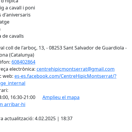
 d'hípica
g a cavall i poni
s d'aniversaris
latge
a
 de cavalls
al coll de l'arboç, 13, - 08253 Sant Salvador de Guardiola -
ona (Catalunya)
èfon:
608402864
eça electrònica:
centrehipicmontserrat@gmail.com
c web:
es-es.facebook.com/CentreHipicMontserrat/?
ge_internal
ari:
4:00, 16:30-21:00
Amplieu el mapa
 arribar-hi
Leaflet
| ©
OpenStreetMap
con
cebook
X
a actualització: 4.02.2025 | 18:37