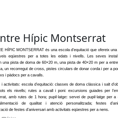
ntre Hípic Montserrat
 HÍPIC MONTSERRAT és una escola d'equitació que ofereix una v
eis eqüestres per a totes les edats i nivells. Les seves instal·
en una pista de doma de 60×20 m, una pista de 40×20 m per a entr
, un recorregut de cross, pistes circulars de donar corda i per a pon
s i pàdocs per a cavalls.
 i activitats: escola d'equitació: classes de doma clàssica i salt d'o
ots els nivells; rutes a cavall i poni: excursions guiades per l'e
rat, amb rutes de 1 hora; pupil·latge
:
servei de pupil·latge per a 
imentació de qualitat i atenció personalitzada; festes d'aniv
zació de festes d'aniversari amb activitats eqüestres per a nens.