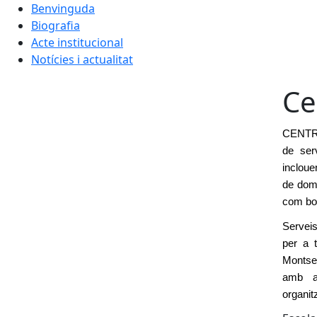
Benvinguda
Biografia
Acte institucional
Notícies i actualitat
Ce
CENTRE
de serv
inclou
de doma
com box
Serveis
per a t
Montser
amb al
organit