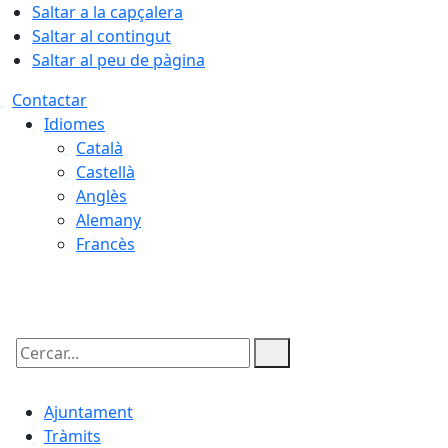
Saltar a la capçalera
Saltar al contingut
Saltar al peu de pàgina
Contactar
Idiomes
Català
Castellà
Anglès
Alemany
Francès
07.08.2026 | 20:19
Cercar:
Ajuntament
Tràmits