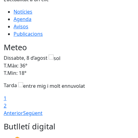
Notícies
Agenda
Avisos
Publicacions
Meteo
Dissabte, 8 d’agost
D
T.Màx: 36°
T
T.Min: 18°
T
Tarda
1
2
Anterior
Següent
Butlletí digital