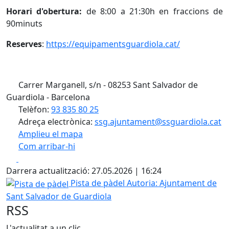
Horari d'obertura:
de 8:00 a 21:30h en fraccions de
90minuts
Reserves
:
https://equipamentsguardiola.cat/
Carrer Marganell, s/n - 08253 Sant Salvador de
Guardiola - Barcelona
Telèfon:
93 835 80 25
Adreça electrònica:
ssg.ajuntament@ssguardiola.cat
Amplieu el mapa
Com arribar-hi
Leaflet
| ©
OpenStreetMap
contributors
Facebook
X
+
Darrera actualització: 27.05.2026 | 16:24
−
Pista de pàdel
Pista de pàdel
Autoria: Ajuntament de
Sant Salvador de Guardiola
RSS
L'actualitat a un clic