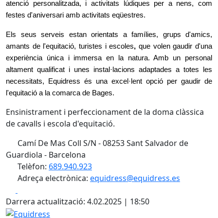
atenció personalitzada, i activitats lúdiques per a nens, com
festes d'aniversari amb activitats eqüestres.
Els seus serveis estan orientats a
famílies, grups d'amics,
amants de l'equitació, turistes i escoles
,
que volen gaudir d'una
experiència única i immersa en la natura. Amb un personal
altament qualificat i unes instal·lacions adaptades a totes les
necessitats,
Equidress
és una excel·lent opció per gaudir de
l'equitació a la comarca de Bages.
Ensinistrament i perfeccionament de la doma clàssica
de cavalls i escola d'equitació.
Camí De Mas Coll S/N - 08253 Sant Salvador de
Guardiola - Barcelona
Telèfon:
689.940.923
Adreça electrònica:
equidress@equidress.es
Facebook
X
Darrera actualització: 4.02.2025 | 18:50
Equidress