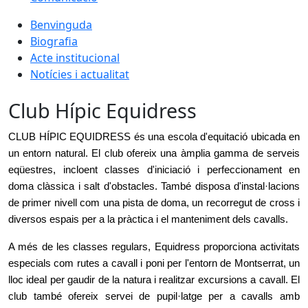
Benvinguda
Biografia
Acte institucional
Notícies i actualitat
Club Hípic Equidress
CLUB HÍPIC EQUIDRESS és una escola d'equitació ubicada en
un entorn natural. El club ofereix una àmplia gamma de serveis
eqüestres, incloent classes d'iniciació i perfeccionament en
doma clàssica i salt d'obstacles. També disposa d'instal·lacions
de primer nivell com una pista de doma, un recorregut de cross i
diversos espais per a la pràctica i el manteniment dels cavalls.
A més de les classes regulars,
Equidress
proporciona activitats
especials com
rutes a cavall i poni
per l'entorn de Montserrat, un
lloc ideal per gaudir de la natura i realitzar excursions a cavall. El
club també ofereix
servei de pupil·latge
per a cavalls amb