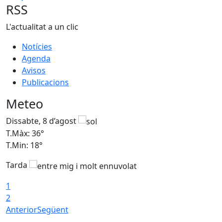
RSS
L'actualitat a un clic
Notícies
Agenda
Avisos
Publicacions
Meteo
Dissabte, 8 d’agost
D
T.Màx: 36°
T
T.Min: 18°
T
Tarda
1
2
Anterior
Següent