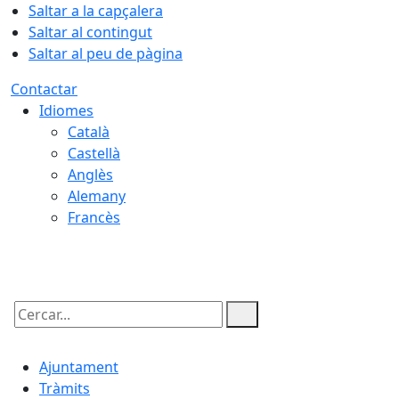
Saltar a la capçalera
Saltar al contingut
Saltar al peu de pàgina
Contactar
Idiomes
Català
Castellà
Anglès
Alemany
Francès
08.08.2026 | 07:07
Cercar:
Ajuntament
Tràmits