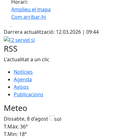
Horari:
Amplieu el mapa
Com arribar-hi
Leaflet
| ©
OpenStreetMap
contributors
Facebook
X
+
Darrera actualització: 12.03.2026 | 09:44
−
F2 servid sl
RSS
L'actualitat a un clic
Notícies
Agenda
Avisos
Publicacions
Meteo
Dissabte, 8 d’agost
D
T.Màx: 36°
T
T.Min: 18°
T