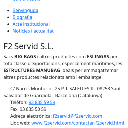
Benvinguda
Biografia
Acte institucional
Notícies i actualitat
F2 Servid S.L.
Sacs
BIG BAGS
i altres productes com
ESLINGAS
per
tota classe d'exportacions, especialment marítimes, les
ESTRUCTURES MANUBAG
ideals per emmagatzemar i
altres productes relacionats amb l'embalatge.
C/ Narcís Monturiol, 25 P. I. SALELLES II - 08253 Sant
Salvador de Guardiola - Barcelona (Catalunya)
Telèfon:
93 835 59 59
Fax: 93 835 50 59
Adreça electrònica:
f2servid@f2servid.com
Lloc web:
www.f2servid.com/contactar-f2servid.html