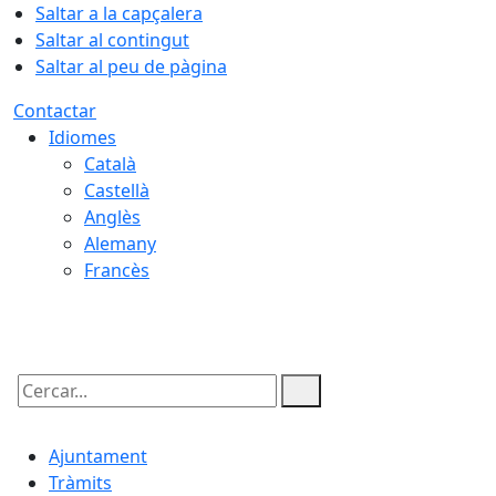
Saltar a la capçalera
Saltar al contingut
Saltar al peu de pàgina
Contactar
Idiomes
Català
Castellà
Anglès
Alemany
Francès
08.08.2026 | 08:48
Cercar:
Ajuntament
Tràmits