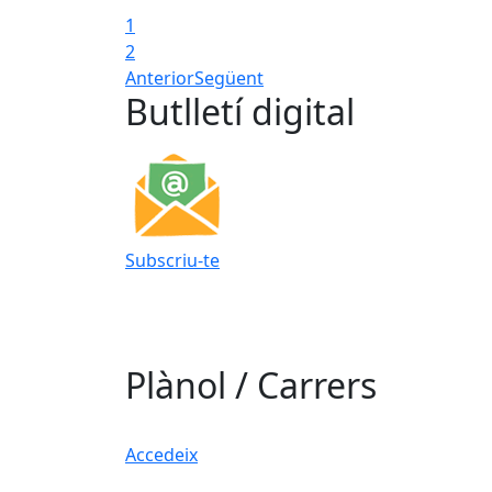
1
2
Anterior
Següent
Butlletí digital
Subscriu-te
Plànol / Carrers
Accedeix