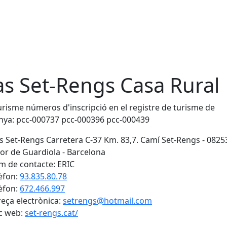
s Set-Rengs Casa Rural
risme números d'inscripció en el registre de turisme de
nya: pcc-000737 pcc-000396 pcc-000439
 Set-Rengs Carretera C-37 Km. 83,7. Camí Set-Rengs - 0825
or de Guardiola - Barcelona
 de contacte: ERIC
èfon:
93.835.80.78
èfon:
672.466.997
eça electrònica:
setrengs@hotmail.com
c web:
set-rengs.cat/
cebook
X