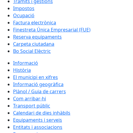
Tràmits i gestions
Impostos
Ocupació
Factura electrònica
Finestreta Única Empresarial (FUE)
Reserva equipaments
Carpeta ciutadana
Bo Social Elèctric
Informació
Història
El municipi en xifres
Informació geogràfica
Plànol / Guia de carrers
Com arribar-hi
Transport públic
Calendari de dies inhàbils
Equipaments i serveis
Entitats i associacions