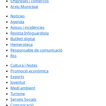
Empreses i comerços
Arxiu Municipal
Notícies
Agenda
Avisos i incidències
Revista Infoguardiola
Butlletí digital
Hemeroteca
Responsable de comunicació
Rss
Cultura i festes
Promoció econòmica
Esports
Joventut
Medi ambient
Turisme
Serveis Socials
Comunicació