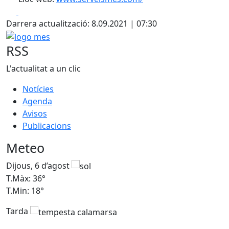
Facebook
X
Darrera actualització: 8.09.2021 | 07:30
logo mes
RSS
L'actualitat a un clic
Notícies
Agenda
Avisos
Publicacions
Meteo
Dijous, 6 d’agost
D
T.Màx: 36°
T
T.Min: 18°
T
Tarda
T