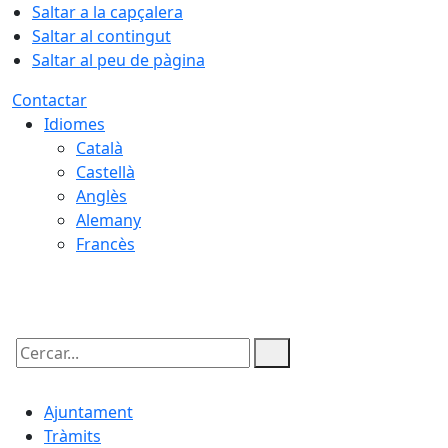
Saltar a la capçalera
Saltar al contingut
Saltar al peu de pàgina
Contactar
Idiomes
Català
Castellà
Anglès
Alemany
Francès
06.08.2026 | 09:54
Cercar:
Ajuntament
Tràmits