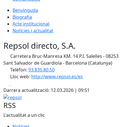
Benvinguda
Biografia
Acte institucional
Notícies i actualitat
Repsol directo, S.A.
Carretera Bruc-Manresa KM. 14 P.I. Salelles - 08253
Sant Salvador de Guardiola - Barcelona (Catalunya)
Telèfon:
93.835.80.50
Lloc web:
http://www.repsol.es/es
Facebook
X
Darrera actualització: 12.03.2026 | 09:51
repsol
RSS
L'actualitat a un clic
Notícies