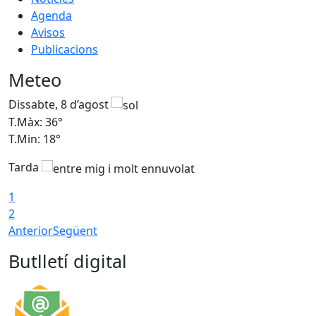
Agenda
Avisos
Publicacions
Meteo
Dissabte, 8 d’agost
D
T.Màx: 36°
T
T.Min: 18°
T
Tarda
1
2
Anterior
Següent
Butlletí digital