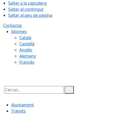
Saltar a la capçalera
Saltar al contingut
Saltar al peu de pàgina
Contactar
Idiomes
Català
Castellà
Anglès
Alemany
Francès
07.08.2026 | 14:29
Cercar:
Ajuntament
Tràmits