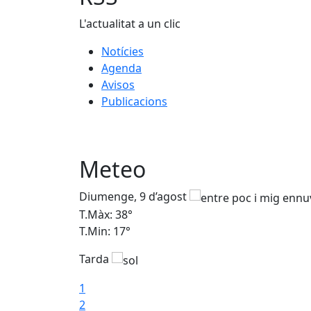
L'actualitat a un clic
Notícies
Agenda
Avisos
Publicacions
Meteo
Diumenge, 9 d’agost
T.Màx: 38°
T.Min: 17°
Tarda
1
2