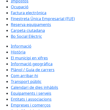
Impostos
Ocupació
Factura electrònica
Finestreta Única Empresarial (FUE)
Reserva equipaments
Carpeta ciutadana
Bo Social Elèctric
Informació
Història
El municipi en xifres
Informació geogràfica
Plànol / Guia de carrers
Com arribar-hi
Transport públic
Calendari de dies inhàbils
Equipaments i serveis
Entitats i associacions
Empreses i comerços