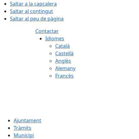
Saltar a la capçalera
Saltar al contingut
Saltar al peu de pàgina
Contactar
Idiomes
Català
Castellà
Anglès
Alemany
Francès
08.08.2026 | 15:04
Ajuntament
Tràmits
Municipi