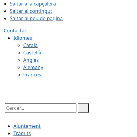
Saltar a la capçalera
Saltar al contingut
Saltar al peu de pàgina
Contactar
Idiomes
Català
Castellà
Anglès
Alemany
Francès
06.08.2026 | 19:31
Cercar:
Ajuntament
Tràmits