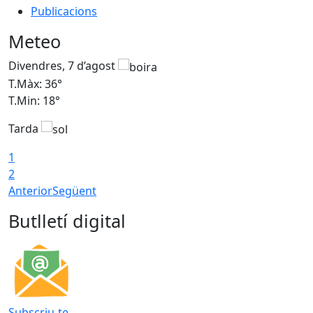
Publicacions
Meteo
Divendres, 7 d’agost
D
T.Màx: 36°
T
T.Min: 18°
T
Tarda
T
1
2
Anterior
Següent
Butlletí digital
Subscriu-te