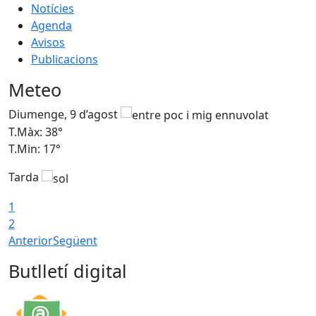
Notícies
Agenda
Avisos
Publicacions
Meteo
Diumenge, 9 d’agost
D
T.Màx: 38°
T
T.Min: 17°
T
Tarda
T
1
2
Anterior
Següent
Butlletí digital