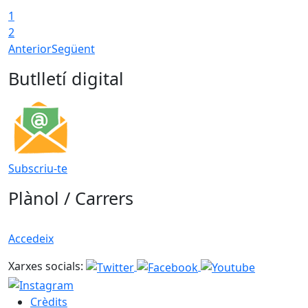
1
2
Anterior
Següent
Butlletí digital
Subscriu-te
Plànol / Carrers
Accedeix
Xarxes socials:
Crèdits