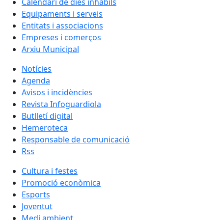
Calendari de dies inhàbils
Equipaments i serveis
Entitats i associacions
Empreses i comerços
Arxiu Municipal
Notícies
Agenda
Avisos i incidències
Revista Infoguardiola
Butlletí digital
Hemeroteca
Responsable de comunicació
Rss
Cultura i festes
Promoció econòmica
Esports
Joventut
Medi ambient