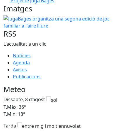
Projecte Juga Bages
Imatges
JugaBages organitza una segona edició de joc familiar a l'a
RSS
L'actualitat a un clic
Notícies
Agenda
Avisos
Publicacions
Meteo
Dissabte, 8 d’agost
D
T.Màx: 36°
T
T.Min: 18°
T
Tarda